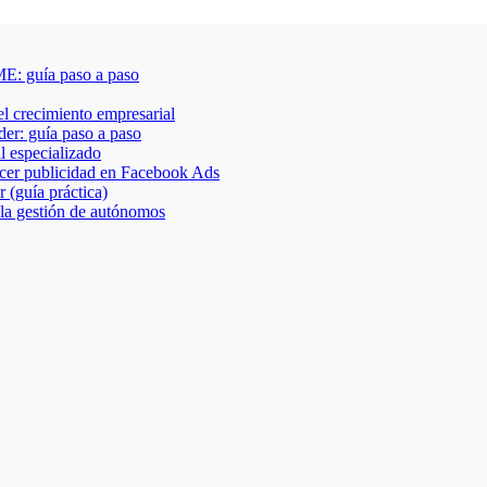
E: guía paso a paso
 el crecimiento empresarial
der: guía paso a paso
al especializado
acer publicidad en Facebook Ads
 (guía práctica)
 la gestión de autónomos