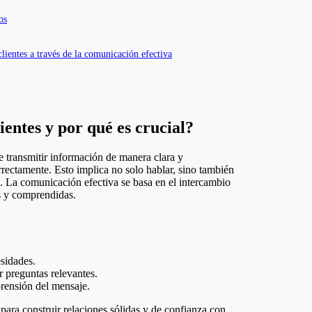
os
lientes a través de la comunicación efectiva
ientes y por qué es crucial?
de transmitir información de manera clara y
rectamente. Esto implica no solo hablar, sino también
. La comunicación efectiva se basa en el intercambio
s y comprendidas.
esidades.
r preguntas relevantes.
rensión del mensaje.
para construir relaciones sólidas y de confianza con