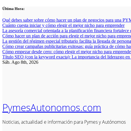
Saltar
Última Hora:
al
contenido
Qué debes saber sobre cómo hacer un plan de negocios para una PYM
Cuánto cuesta iniciar y cómo elegir el mejor nicho para emprender
La asesoría comercial orientada a la planificación financiera fortalece
Cómo hacer un plan de acción para elegir el mejor nicho para empren
La gestión del régimen especial tributario facilita la llegada de person
Cómo crear campañas publicitarias exitosas: guía práctica de cómo h
Cómo empezar desde cero: cómo elegir el mejor nicho para emprender
Título SEO (con la keyword exacta): La importancia del liderazgo en
Sáb. Ago 8th, 2026
PymesAutonomos.com
Noticias, actualidad e información para Pymes y Autónomos