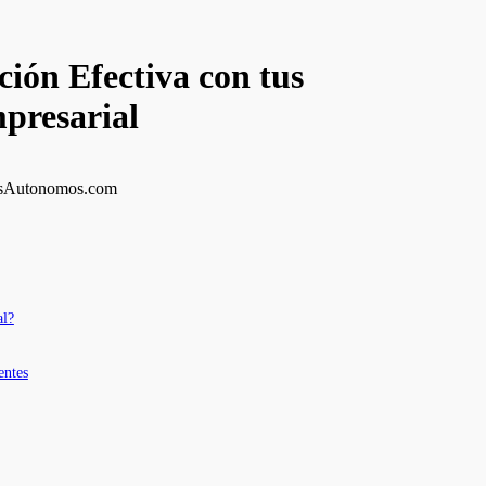
ión Efectiva con tus
mpresarial
al?
entes