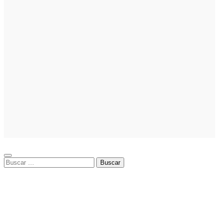
facilita la
llegada de
personal
especializado
Marketing
Cómo crear
campañas
publicitarias
exitosas: guía
práctica de
cómo hacer
publicidad en
Facebook Ads
Buscar: