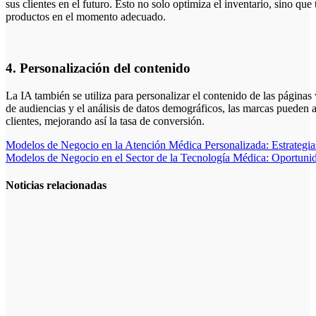
sus clientes en el futuro. Esto no solo optimiza el inventario, sino q
productos en el momento adecuado.
4. Personalización del contenido
La IA también se utiliza para personalizar el contenido de las página
de audiencias y el análisis de datos demográficos, las marcas pueden a
clientes, mejorando así la tasa de conversión.
Navegación
Modelos de Negocio en la Atención Médica Personalizada: Estrategia
Modelos de Negocio en el Sector de la Tecnología Médica: Oportuni
de
entradas
Noticias relacionadas
La gestión del
régimen
especial
tributario
facilita la
llegada de
personal
especializado