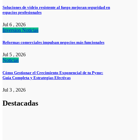
Soluciones de vidrio resistente al fuego mejoran seguridad en
espacios profesionales
Jul 6 , 2026
Inversion
Noticias
Reformas comerciales impulsan negocios más funcionales
Jul 5 , 2026
Noticias
Cómo Gestionar el Crecimiento Exponencial de tu Pyme:
Guía Completa y Estrategias Efectivas
Jul 3 , 2026
Destacadas
Noticias
La asesoría
comercial
orientada a la