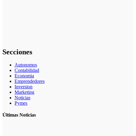
Inversiones en
fondos
indexados:
Una opción
simple y
rentable para
particulares
Secciones
Autonomos
Contabilidad
Economia
Emprendedores
Inversion
Marketing
Noticias
Pymes
Últimas Noticias